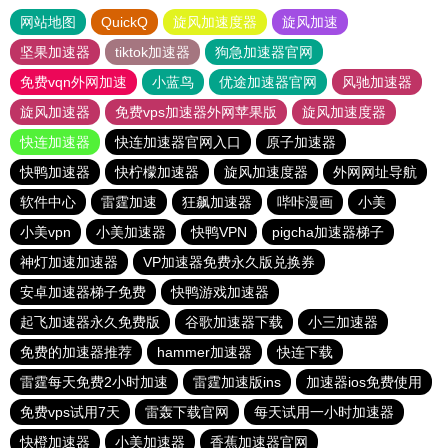
网站地图
QuickQ
旋风加速度器
旋风加速
坚果加速器
tiktok加速器
狗急加速器官网
免费vqn外网加速
小蓝鸟
优途加速器官网
风驰加速器
旋风加速器
免费vps加速器外网苹果版
旋风加速度器
快连加速器
快连加速器官网入口
原子加速器
快鸭加速器
快柠檬加速器
旋风加速度器
外网网址导航
软件中心
雷霆加速
狂飙加速器
哔咔漫画
小美
小美vpn
小美加速器
快鸭VPN
pigcha加速器梯子
神灯加速加速器
VP加速器免费永久版兑换券
安卓加速器梯子免费
快鸭游戏加速器
起飞加速器永久免费版
谷歌加速器下载
小三加速器
免费的加速器推荐
hammer加速器
快连下载
雷霆每天免费2小时加速
雷霆加速版ins
加速器ios免费使用
免费vps试用7天
雷轰下载官网
每天试用一小时加速器
快橙加速器
小美加速器
香蕉加速器官网