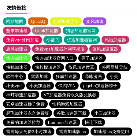
友情链接
网站地图
QuickQ
旋风加速度器
旋风加速
坚果加速器
tiktok加速器
狗急加速器官网
免费vqn外网加速
小蓝鸟
优途加速器官网
风驰加速器
旋风加速器
免费vps加速器外网苹果版
旋风加速度器
快连加速器
快连加速器官网入口
原子加速器
快鸭加速器
快柠檬加速器
旋风加速度器
外网网址导航
软件中心
雷霆加速
狂飙加速器
哔咔漫画
小美
小美vpn
小美加速器
快鸭VPN
pigcha加速器梯子
神灯加速加速器
VP加速器免费永久版兑换券
安卓加速器梯子免费
快鸭游戏加速器
起飞加速器永久免费版
谷歌加速器下载
小三加速器
免费的加速器推荐
hammer加速器
快连下载
雷霆每天免费2小时加速
雷霆加速版ins
加速器ios免费使用