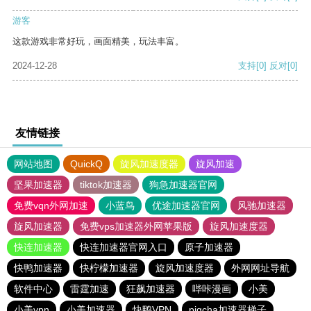
游客
这款游戏非常好玩，画面精美，玩法丰富。
2024-12-28
支持
[0]
反对
[0]
友情链接
网站地图
QuickQ
旋风加速度器
旋风加速
坚果加速器
tiktok加速器
狗急加速器官网
免费vqn外网加速
小蓝鸟
优途加速器官网
风驰加速器
旋风加速器
免费vps加速器外网苹果版
旋风加速度器
快连加速器
快连加速器官网入口
原子加速器
快鸭加速器
快柠檬加速器
旋风加速度器
外网网址导航
软件中心
雷霆加速
狂飙加速器
哔咔漫画
小美
小美vpn
小美加速器
快鸭VPN
pigcha加速器梯子