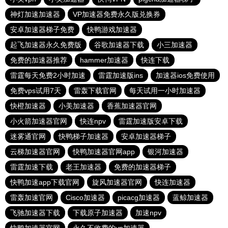
神灯加速加速器
VP加速器免费永久版兑换券
安卓加速器梯子免费
快鸭游戏加速器
起飞加速器永久免费版
谷歌加速器下载
小三加速器
免费的加速器推荐
hammer加速器
快连下载
雷霆每天免费2小时加速
雷霆加速版ins
加速器ios免费使用
免费vps试用7天
雷轰下载官网
每天试用一小时加速器
快橙加速器
小美加速器
香蕉加速器官网
小火箭加速器官网
快连npv
雷霆加速版安卓下载
迷雾通官网
快鸭梯子加速器
安卓加速器梯子
云梯加速器官网
快鸭加速器官网app
银河加速器
雷霆加速下载
老王加速器
免费的加速器梯子
快鸭加速app下载官网
旋风加速器官网
快连加速器
雷轰加速官网
Cisco加速器
picacg加速器
蓝鲸加速器
飞驰加速器下载
下载原子加速器
加速npv